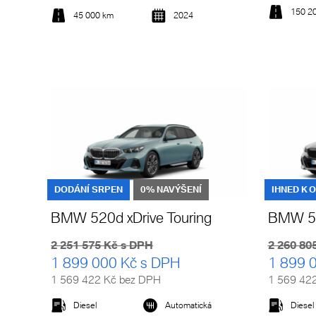
150 2
45 000 km
2024
Detail vozu
DODÁNÍ SRPEN
0% NAVÝŠENÍ
IHNED K 
BMW 520d xDrive Touring
BMW 52
2 251 575 Kč s DPH
2 260 80
1 899 000 Kč s DPH
1 899 
1 569 422 Kč bez DPH
1 569 42
Diesel
Automatická
Diesel