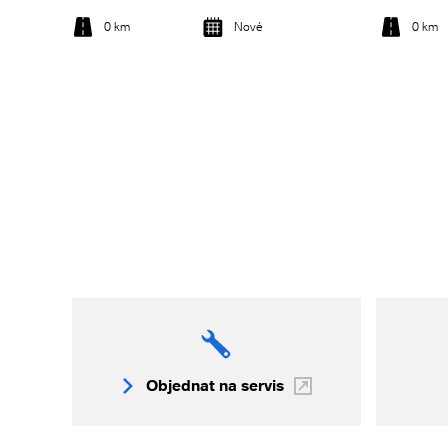
0 km
Nové
0 km
Detail vozu
Objednat na servis