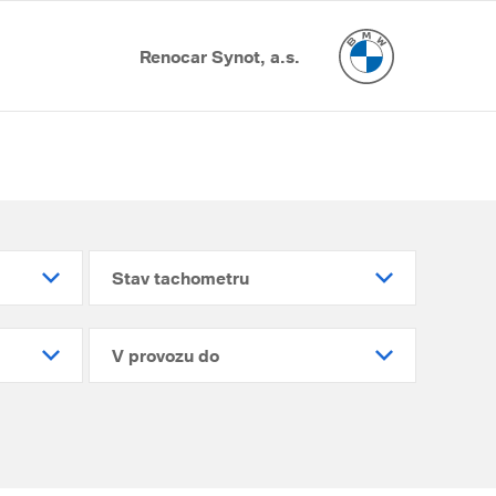
Renocar Synot, a.s.
Stav tachometru
V provozu do