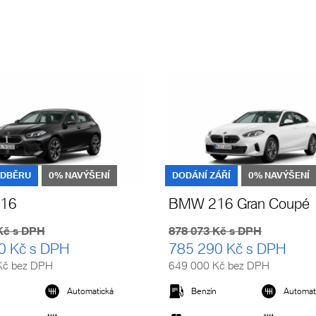
ODBĚRU
0% NAVÝŠENÍ
DODÁNÍ ZÁŘÍ
0% NAVÝŠENÍ
16
BMW 216 Gran Coupé
Kč s DPH
878 073 Kč s DPH
0 Kč s DPH
785 290 Kč s DPH
Kč bez DPH
649 000 Kč bez DPH
Automatická
Benzín
Automat