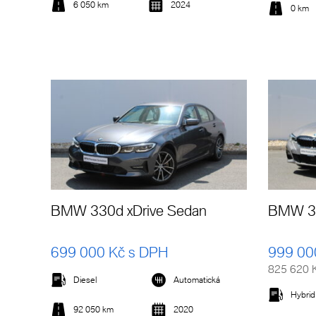
6 050 km
2024
0 km
Detail vozu
BMW 330d xDrive Sedan
BMW 33
699 000 Kč s DPH
999 00
825 620 
Diesel
Automatická
Hybrid
92 050 km
2020