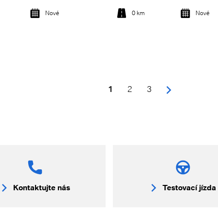
Nové
0 km
Nové
Detail vozu
Detail vozu
1
2
3
Kontaktujte nás
Testovací jízda