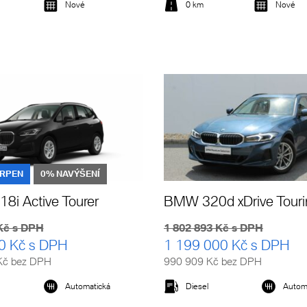
Nové
0 km
Nové
Detail vozu
Detail vozu
SRPEN
0% NAVÝŠENÍ
i Active Tourer
BMW 320d xDrive Touri
Kč s DPH
1 802 893 Kč s DPH
0 Kč s DPH
1 199 000 Kč s DPH
Kč bez DPH
990 909 Kč bez DPH
Automatická
Diesel
Autom