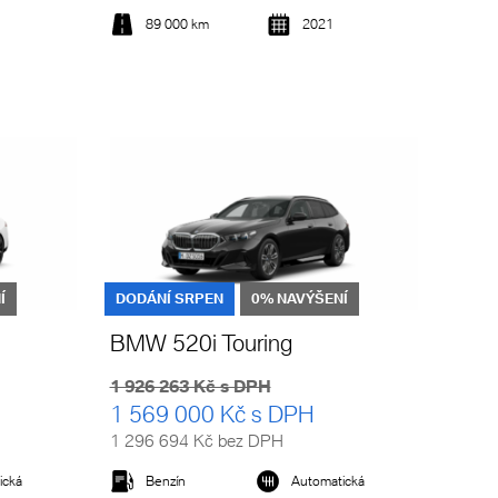
89 000 km
2021
Detail vozu
Í
DODÁNÍ SRPEN
0% NAVÝŠENÍ
BMW 520i Touring
1 926 263 Kč s DPH
1 569 000 Kč s DPH
1 296 694 Kč bez DPH
ická
Benzín
Automatická