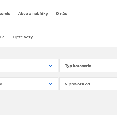
servis
Akce a nabídky
O nás
dla
Ojeté vozy
Typ karoserie
o
V provozu od