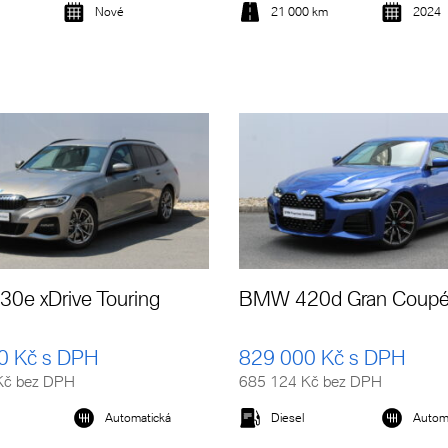
Nové
21 000 km
2024
Detail vozu
Detail vozu
0e xDrive Touring
BMW 420d Gran Coup
0 Kč s DPH
829 000 Kč s DPH
Kč bez DPH
685 124 Kč bez DPH
Automatická
Diesel
Autom