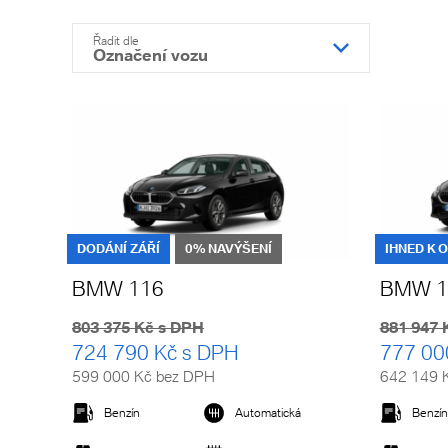
Řadit dle
Označení vozu
DODÁNÍ ZÁŘÍ
0% NAVÝŠENÍ
IHNED K 
BMW 116
BMW 1
803 375 Kč s DPH
881 947 
724 790 Kč s DPH
777 00
599 000 Kč bez DPH
642 149 
Benzín
Automatická
Benzín