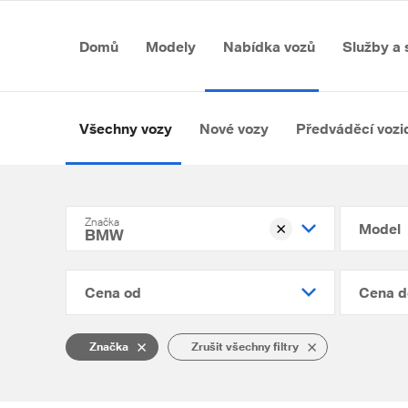
Domů
Modely
Nabídka vozů
Služby a 
Všechny vozy
Nové vozy
Předváděcí vozi
Značka
Model
BMW
Cena od
Cena d
Značka
Zrušit všechny filtry