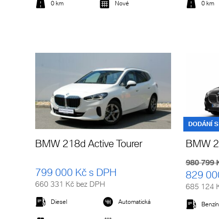
0 km
Nové
0 km
Detail vozu
DODÁNÍ 
BMW 218d Active Tourer
BMW 218
980 799 
799 000 Kč s DPH
829 00
660 331 Kč bez DPH
685 124 
Diesel
Automatická
Benzín