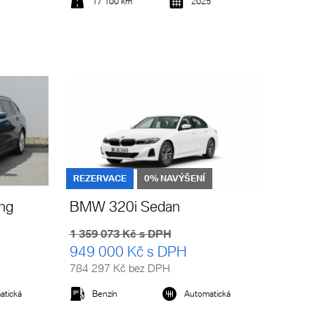
17 100 km
2025
Detail vozu
REZERVACE
0% NAVÝŠENÍ
ng
BMW 320i Sedan
1 359 073 Kč s DPH
949 000 Kč s DPH
784 297 Kč bez DPH
atická
Benzín
Automatická