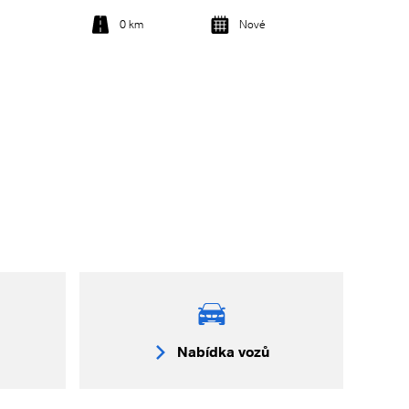
0 km
Nové
Detail vozu
Nabídka vozů