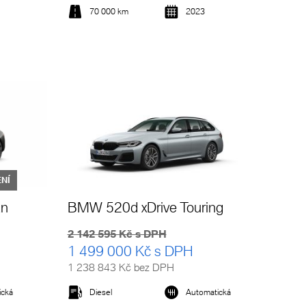
70 000 km
2023
Detail vozu
NÍ
an
BMW 520d xDrive Touring
2 142 595 Kč s DPH
1 499 000 Kč s DPH
1 238 843 Kč bez DPH
ická
Diesel
Automatická