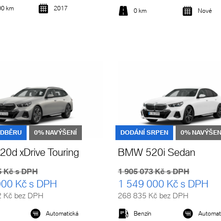
00 km
2017
0 km
Nové
Detail vozu
Detail vozu
ODBĚRU
0% NAVÝŠENÍ
DODÁNÍ SRPEN
0% NAVÝŠEN
0d xDrive Touring
BMW 520i Sedan
5 Kč s DPH
1 905 073 Kč s DPH
000 Kč s DPH
1 549 000 Kč s DPH
2 Kč bez DPH
268 835 Kč bez DPH
Automatická
Benzín
Automat