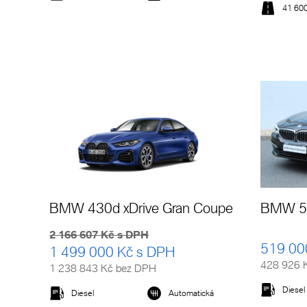
41 60
Detail vozu
BMW 430d xDrive Gran Coupe
BMW 52
2 166 607 Kč s DPH
519 00
1 499 000 Kč s DPH
428 926 
1 238 843 Kč bez DPH
Diesel
Diesel
Automatická