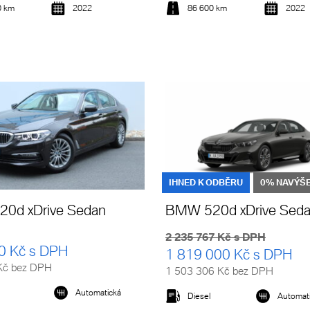
0 km
2022
86 600 km
2022
Detail vozu
Detail vozu
IHNED K ODBĚRU
0% NAVÝŠE
0d xDrive Sedan
BMW 520d xDrive Sed
2 235 767 Kč s DPH
0 Kč s DPH
1 819 000 Kč s DPH
Kč bez DPH
1 503 306 Kč bez DPH
Automatická
Diesel
Automat