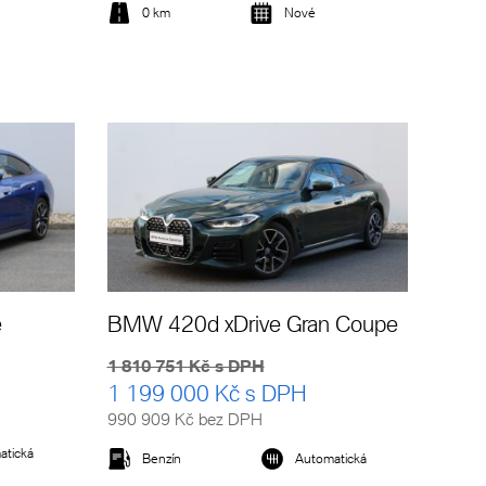
0 km
Nové
Detail vozu
é
BMW 420d xDrive Gran Coupe
1 810 751 Kč s DPH
1 199 000 Kč s DPH
990 909 Kč bez DPH
atická
Benzín
Automatická