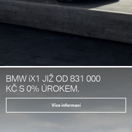
BMW iX1 JIŽ OD 831 000
KČ S 0% ÚROKEM.
Více informací