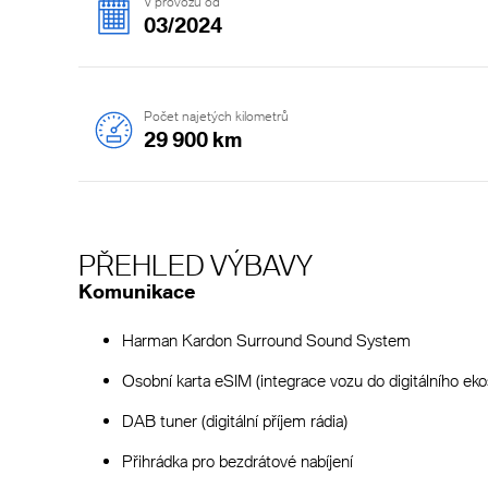
V provozu od
03/2024
Počet najetých kilometrů
29 900 km
PŘEHLED VÝBAVY
Komunikace
Harman Kardon Surround Sound System
Osobní karta eSIM (integrace vozu do digitálního ek
DAB tuner (digitální příjem rádia)
Přihrádka pro bezdrátové nabíjení