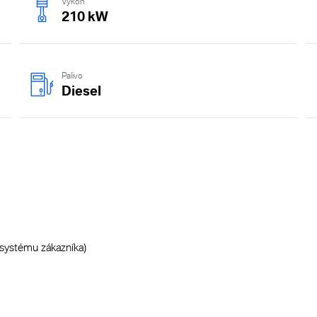
Výkon
210 kW
Palivo
Diesel
osystému zákazníka)