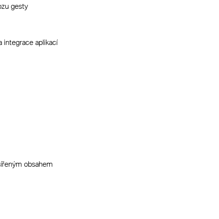
ozu gesty
 integrace aplikací
ozšířeným obsahem