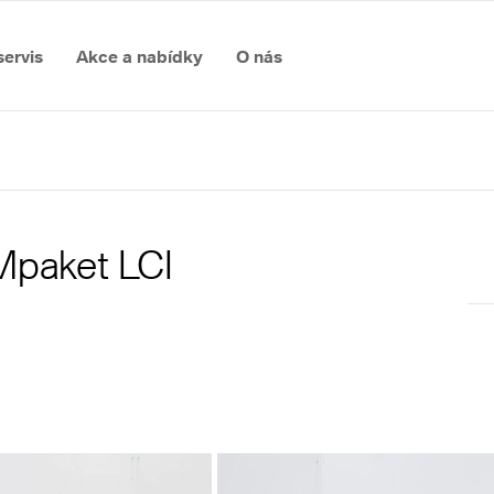
servis
Akce a nabídky
O nás
Mpaket LCI