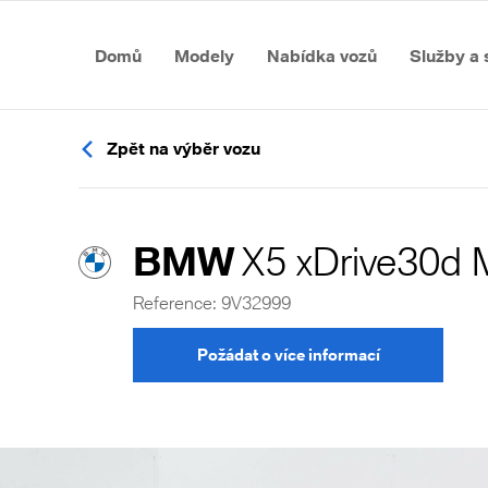
Domů
Modely
Nabídka vozů
Služby a 
Zpět na výběr vozu
BMW
X5 xDrive30d 
Reference: 9V32999
Požádat o více informací