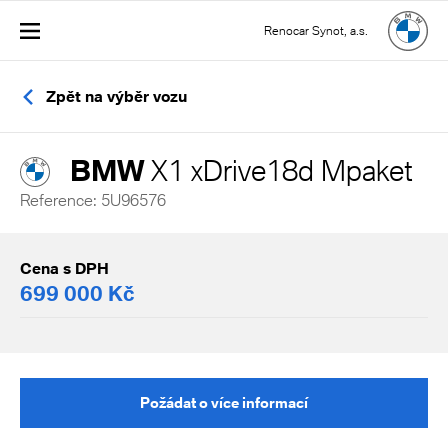
Renocar Synot, a.s.
Zpět na výběr vozu
BMW
X1 xDrive18d Mpaket
Reference: 5U96576
Cena s DPH
699 000 Kč
Požádat o více informací