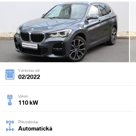
V provozu od
02/2022
Výkon
110 kW
Převodovka
Automatická