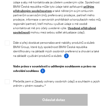
údaje a aby mě kontaktovala za účelem uvedeným výše. Společnost
BMW Česká republika může tyto údaje také zpřístupnit
určitým
přidruženým společnostem
a také některým svým smluvním
partnerům a servisům (můj preferovaný prodejce, partneři mého
prodejce, informace o servisních prohlídkách a konzultacích nebo můj
regionální partner), kteří mohou využívat údaje o mé osobě
a kontaktovat mě pro účely uvedené výše.
Uvedené přidružené
společnosti
mohou mezi sebou sdílet aktualizace údajů.
Dále si přeji dostávat personalizované nabídky produktů a služeb
BMW Group, které byly společností BMW Česká republika
identifikovány na základě mých osobních preferencí a chování a také
i
na základě využívání produktů a služeb.
Vaše práva v souvislosti s uděleným souhlasem a právo na
i
odvolání souhlasu
Přečetl/a jsem si Zásady ochrany osobních údajů a souhlasím s jejich
zněním v plném rozsahu.*
Odeslat dotaz