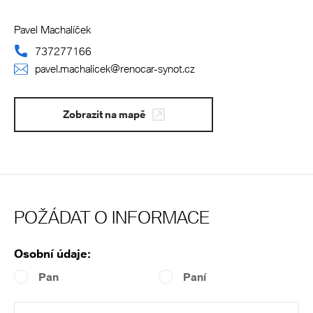
Pavel Machalíček
737277166
pavel.machalicek@renocar-synot.cz
Zobrazit na mapě
POŽÁDAT O INFORMACE
Osobní údaje:
Pan
Paní