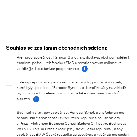
Souhlas se zasíláním obchodních sdělení:
Přeji si od společnosti Renocar Synot, a.s. dostávat obchodní sdělení
emailem, poštou, telefonicky / SMS a prostřednictvím aplikace ve
i
vozidle (je-li tato funkce podporována).
Dále si přeji dostávat personalizované nabídky produktů a služeb,
které byly společností Renocar Synot, a.s. identifikovány na základě
mých osobních preferencí a chování a také z využívání produktů
i
a služeb.
Souhlasím s tím, aby společnost Renocar Synot, a.s. předávala mé
osobní údaje společnosti BMW Czech Republic s.r.o., se sídlem
v Praze, Metronom Business Center Budova C, 1.patro, Bucharova
2817/13, 158 00 Praha 5 (dále jen „BMW Česká republika“) a aby
společnost BMW Česká republika zpracovávala a využívala mé osobní