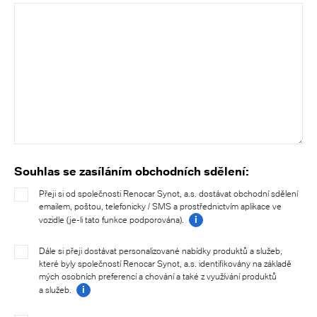
Souhlas se zasíláním obchodních sdělení:
Přeji si od společnosti Renocar Synot, a.s. dostávat obchodní sdělení
emailem, poštou, telefonicky / SMS a prostřednictvím aplikace ve
i
vozidle (je-li tato funkce podporována).
Dále si přeji dostávat personalizované nabídky produktů a služeb,
které byly společností Renocar Synot, a.s. identifikovány na základě
mých osobních preferencí a chování a také z využívání produktů
i
a služeb.