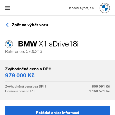
Renocar Synot, a.s.
Zpět na výběr vozu
BMW
X1 sDrive18i
Reference: 5706213
Zvýhodněná cena s DPH
979 000 Kč
Zvýhodněná cena bez DPH
809 091 Kč
Ceníková cena s DPH
1 168 571 Kč
Požádat o více informací