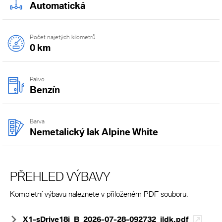
Automatická
Počet najetých kilometrů
0 km
Palivo
Benzín
Barva
Nemetalický lak Alpine White
PŘEHLED VÝBAVY
Kompletní výbavu naleznete v přiloženém PDF souboru.
X1-sDrive18i_B_2026-07-28-092732_jldk.pdf