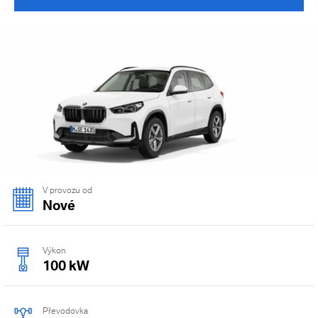
V provozu od
Nové
Výkon
100 kW
Převodovka