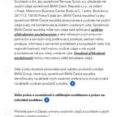
Souhlasím s tím, aby společnost Renocar Synot, a.s. předávala mé
osobní údaje společnosti BMW Czech Republic s.r.o., se sídlem
v Praze, Metronom Business Center Budova C, 1.patro, Bucharova
2817/13, 158 00 Praha 5 (dále jen „BMW Česká republika“) a aby
společnost BMW Česká republika zpracovávala a využívala mé osobní
údaje a aby mě kontaktovala za účelem uvedeným výše. Společnost
BMW Česká republika může tyto údaje také zpřístupnit
určitým
přidruženým společnostem
a také některým svým smluvním
partnerům a servisům (můj preferovaný prodejce, partneři mého
prodejce, informace o servisních prohlídkách a konzultacích nebo můj
regionální partner), kteří mohou využívat údaje o mé osobě
a kontaktovat mě pro účely uvedené výše.
Uvedené přidružené
společnosti
mohou mezi sebou sdílet aktualizace údajů.
Dále si přeji dostávat personalizované nabídky produktů a služeb
BMW Group, které byly společností BMW Česká republika
identifikovány na základě mých osobních preferencí a chování a také
i
na základě využívání produktů a služeb.
Vaše práva v souvislosti s uděleným souhlasem a právo na
i
odvolání souhlasu
Přečetl/a jsem si Zásady ochrany osobních údajů a souhlasím s jejich
zněním v plném rozsahu.*