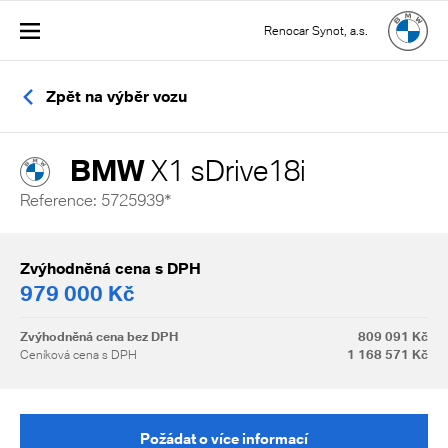
Renocar Synot, a.s.
Zpět na výběr vozu
BMW
X1 sDrive18i
Reference: 5725939*
Zvýhodněná cena s DPH
979 000 Kč
Zvýhodněná cena bez DPH
809 091 Kč
Ceníková cena s DPH
1 168 571 Kč
Požádat o více informací