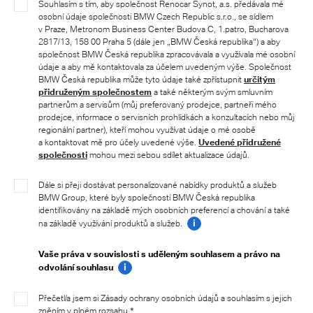
Souhlasím s tím, aby společnost Renocar Synot, a.s. předávala mé
osobní údaje společnosti BMW Czech Republic s.r.o., se sídlem
v Praze, Metronom Business Center Budova C, 1.patro, Bucharova
2817/13, 158 00 Praha 5 (dále jen „BMW Česká republika“) a aby
společnost BMW Česká republika zpracovávala a využívala mé osobní
údaje a aby mě kontaktovala za účelem uvedeným výše. Společnost
BMW Česká republika může tyto údaje také zpřístupnit
určitým
přidruženým společnostem
a také některým svým smluvním
partnerům a servisům (můj preferovaný prodejce, partneři mého
prodejce, informace o servisních prohlídkách a konzultacích nebo můj
regionální partner), kteří mohou využívat údaje o mé osobě
a kontaktovat mě pro účely uvedené výše.
Uvedené přidružené
společnosti
mohou mezi sebou sdílet aktualizace údajů.
Dále si přeji dostávat personalizované nabídky produktů a služeb
BMW Group, které byly společností BMW Česká republika
identifikovány na základě mých osobních preferencí a chování a také
i
na základě využívání produktů a služeb.
Vaše práva v souvislosti s uděleným souhlasem a právo na
i
odvolání souhlasu
Přečetl/a jsem si Zásady ochrany osobních údajů a souhlasím s jejich
zněním v plném rozsahu.*