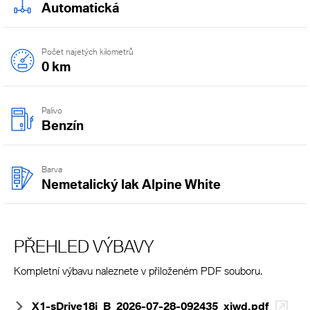
Automatická
Počet najetých kilometrů
0 km
Palivo
Benzín
Barva
Nemetalický lak Alpine White
PŘEHLED VÝBAVY
Kompletní výbavu naleznete v přiloženém PDF souboru.
X1-sDrive18i_B_2026-07-28-092435_xjwd.pdf