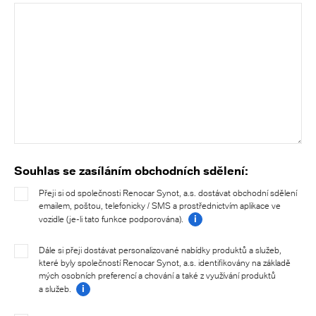
Souhlas se zasíláním obchodních sdělení:
Přeji si od společnosti Renocar Synot, a.s. dostávat obchodní sdělení
emailem, poštou, telefonicky / SMS a prostřednictvím aplikace ve
i
vozidle (je-li tato funkce podporována).
Dále si přeji dostávat personalizované nabídky produktů a služeb,
které byly společností Renocar Synot, a.s. identifikovány na základě
mých osobních preferencí a chování a také z využívání produktů
i
a služeb.