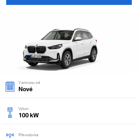
V provozu od
Nové
Výkon
100 kW
Převodovka