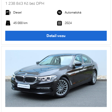
1 238 843 Kč bez DPH
Diesel
Automatická
45 000 km
2024
Detail vozu