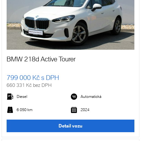
BMW 218d Active Tourer
799 000 Kč s DPH
660 331 Kč bez DPH
Diesel
Automatická
6 050 km
2024
Detail vozu