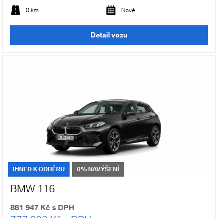
0 km
Nové
Detail vozu
IHNED K ODBĚRU
0% NAVÝŠENÍ
BMW 116
881 947 Kč s DPH