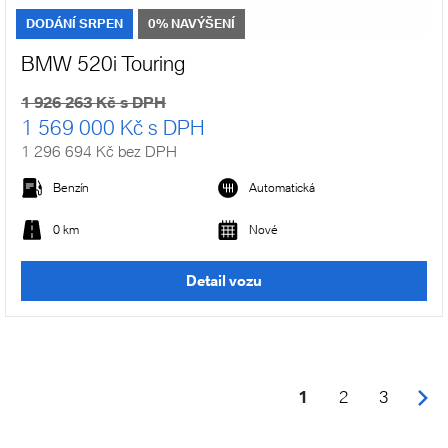
DODÁNÍ SRPEN
0% NAVÝŠENÍ
BMW 520i Touring
1 926 263 Kč s DPH
1 569 000 Kč s DPH
1 296 694 Kč bez DPH
Benzín
Automatická
0 km
Nové
Detail vozu
1
2
3