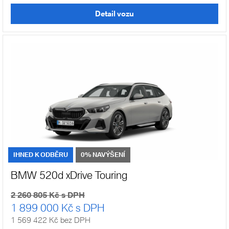
Detail vozu
IHNED K ODBĚRU
0% NAVÝŠENÍ
BMW 520d xDrive Touring
2 260 805 Kč s DPH
1 899 000 Kč s DPH
1 569 422 Kč bez DPH