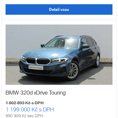
Detail vozu
BMW 320d xDrive Touring
1 802 893 Kč s DPH
1 199 000 Kč s DPH
990 909 Kč bez DPH