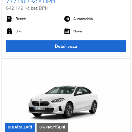
777 000 Kč s DPH
642 149 Kč bez DPH
Benzín
Automatická
0 km
Nové
Detail vozu
DODÁNÍ ZÁŘÍ
0% NAVÝŠENÍ