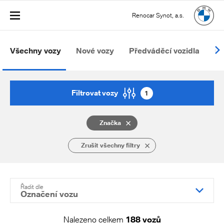
Renocar Synot, a.s.
Všechny vozy
Nové vozy
Předváděcí vozidla
Oj
Filtrovat vozy
1
Značka
Zrušit všechny filtry
Řadit dle
Označení vozu
Nalezeno celkem
188 vozů