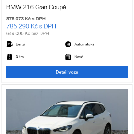
BMW 216 Gran Coupé
878 073 Kč s DPH
785 290 Kč s DPH
649 000 Kč bez DPH
Benzín
Automatická
0 km
Nové
Detail vozu