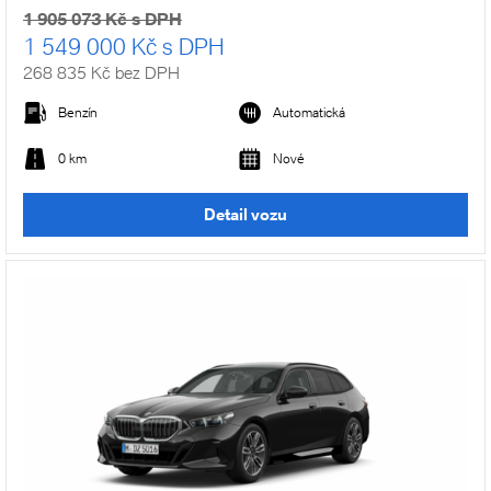
1 905 073 Kč s DPH
1 549 000 Kč s DPH
268 835 Kč bez DPH
Benzín
Automatická
0 km
Nové
Detail vozu