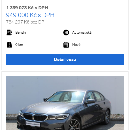
1 359 073 Kč s DPH
949 000 Kč s DPH
784 297 Kč bez DPH
Benzín
Automatická
0 km
Nové
Detail vozu