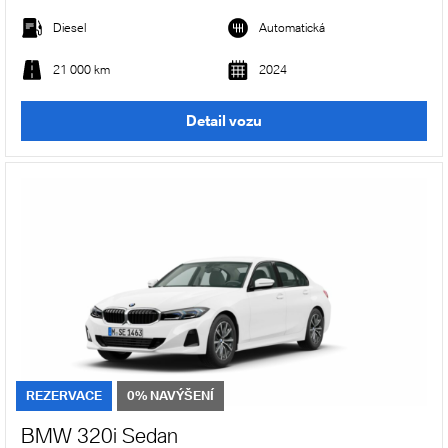
Diesel
Automatická
21 000 km
2024
Detail vozu
REZERVACE
0% NAVÝŠENÍ
BMW 320i Sedan