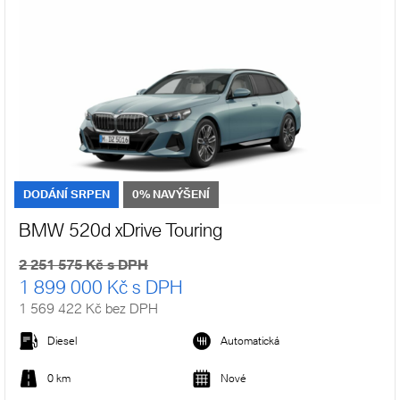
DODÁNÍ SRPEN
0% NAVÝŠENÍ
BMW 520d xDrive Touring
2 251 575 Kč s DPH
1 899 000 Kč s DPH
1 569 422 Kč bez DPH
Diesel
Automatická
0 km
Nové