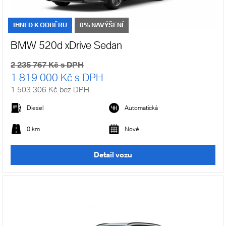
IHNED K ODBĚRU
0% NAVÝŠENÍ
BMW 520d xDrive Sedan
2 235 767 Kč s DPH
1 819 000 Kč s DPH
1 503 306 Kč bez DPH
Diesel
Automatická
0 km
Nové
Detail vozu