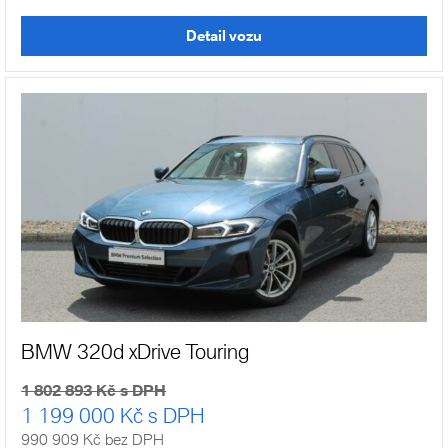
Detail vozu
BMW 320d xDrive Touring
1 802 893 Kč s DPH
1 199 000 Kč s DPH
990 909 Kč bez DPH