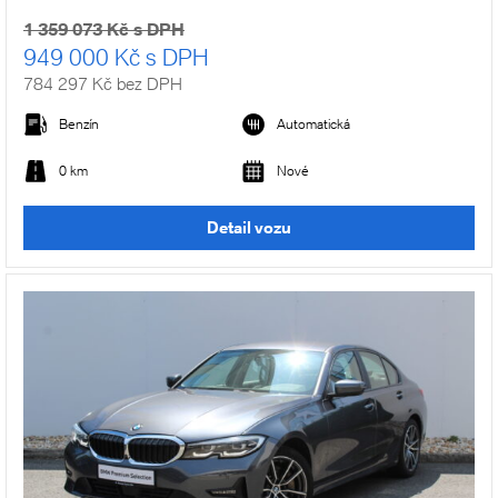
1 359 073 Kč s DPH
949 000 Kč s DPH
784 297 Kč bez DPH
Benzín
Automatická
0 km
Nové
Detail vozu