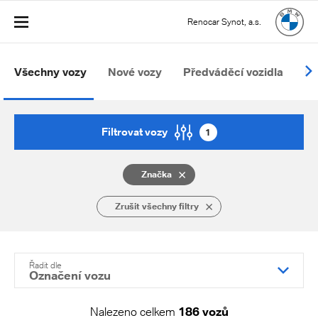
Renocar Synot, a.s.
Všechny vozy
Nové vozy
Předváděcí vozidla
Oj
Filtrovat vozy
1
Značka
Zrušit všechny filtry
Řadit dle
Označení vozu
Nalezeno celkem
186 vozů