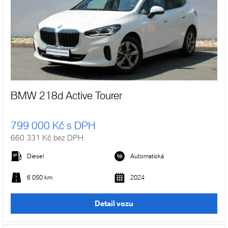
BMW 218d Active Tourer
799 000 Kč s DPH
660 331 Kč bez DPH
Diesel
Automatická
6 050 km
2024
Detail vozu