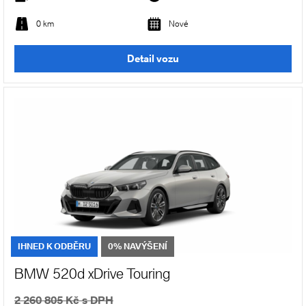
0 km
Nové
Detail vozu
IHNED K ODBĚRU
0% NAVÝŠENÍ
BMW 520d xDrive Touring
2 260 805 Kč s DPH