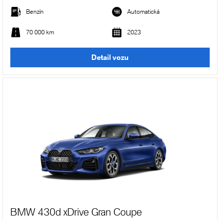
Benzín
Automatická
70 000 km
2023
Detail vozu
BMW 430d xDrive Gran Coupe