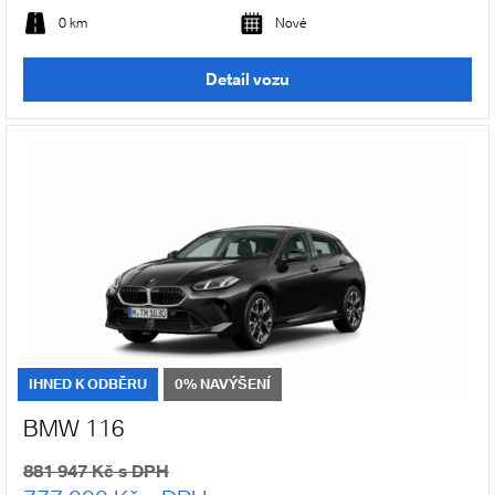
0 km
Nové
Detail vozu
IHNED K ODBĚRU
0% NAVÝŠENÍ
BMW 116
881 947 Kč s DPH