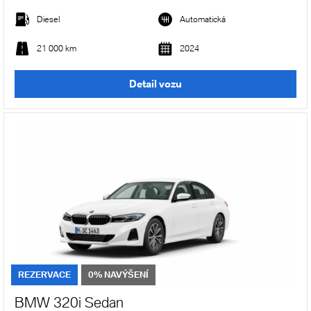
Diesel
Automatická
21 000 km
2024
Detail vozu
REZERVACE
0% NAVÝŠENÍ
BMW 320i Sedan