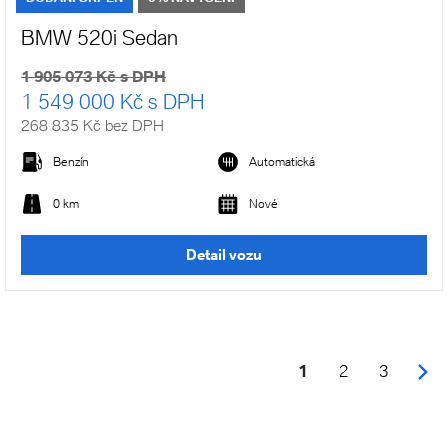
BMW 520i Sedan
1 905 073 Kč s DPH
1 549 000 Kč s DPH
268 835 Kč bez DPH
Benzín
Automatická
0 km
Nové
Detail vozu
1
2
3