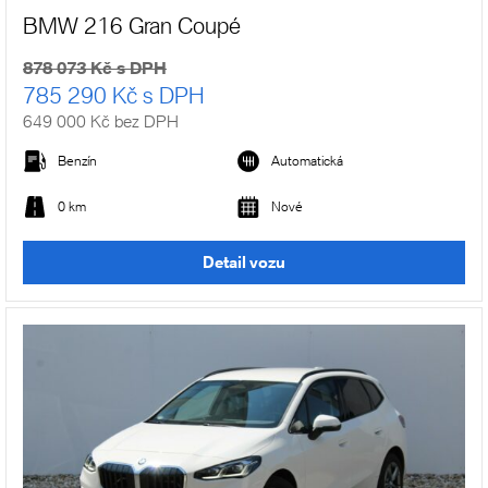
BMW 216 Gran Coupé
878 073 Kč s DPH
785 290 Kč s DPH
649 000 Kč bez DPH
Benzín
Automatická
0 km
Nové
Detail vozu