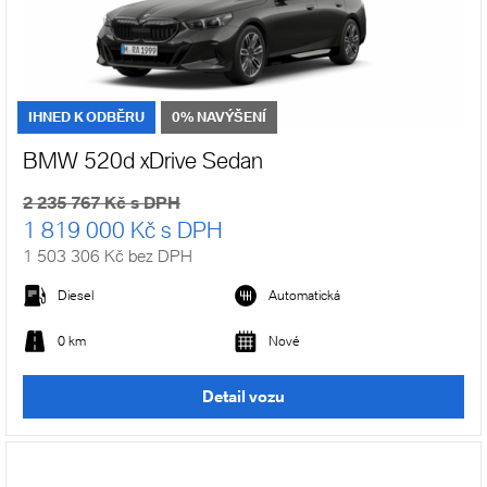
IHNED K ODBĚRU
0% NAVÝŠENÍ
BMW 520d xDrive Sedan
2 235 767 Kč s DPH
1 819 000 Kč s DPH
1 503 306 Kč bez DPH
Diesel
Automatická
0 km
Nové
Detail vozu