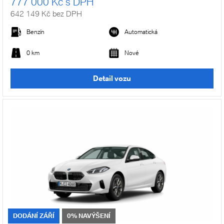
777 000 Kč s DPH
642 149 Kč bez DPH
Benzín
Automatická
0 km
Nové
Detail vozu
DODÁNÍ ZÁŘÍ
0% NAVÝŠENÍ